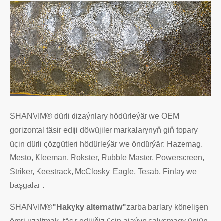
SHANVIM® dürli dizaýnlary hödürleýär we OEM
gorizontal täsir ediji döwüjiler markalarynyň giň topary
üçin dürli çözgütleri hödürleýär we öndürýär: Hazemag,
Mesto, Kleeman, Rokster, Rubble Master, Powerscreen,
Striker, Keestrack, McClosky, Eagle, Tesab, Finlay we
başgalar .
SHANVIM®
"Hakyky alternatiw"
zarba barlary könelişen
ömri uzaltmak, täsir edijiňiz üçin ajaýyp çalyşmagy üpjün