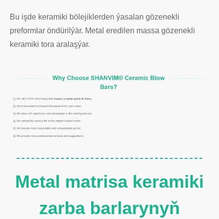
Bu işde keramiki bölejiklerden ýasalan gözenekli
preformlar öndürilýär. Metal eredilen massa gözenekli
keramiki tora aralaşýar.
Metal matrisa keramiki
zarba barlarynyň