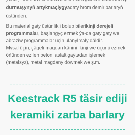
durmuşynyň artykmaçlygy
adaty hrom demir barlaryň
üstünden.
Bu material gaty üstünlikli bolup biler
ikinji derejeli
programmalar
, başlangyç ezmek ýa-da gaty gaty we
abraziw programmalar üçin ulanylmaly däldir.
Mysal üçin, çägeli magdan känini ikinji we üçünji ezmek,
öňünden ezilen beton, asfalt gaýtadan işlemek
(metalsyz), metal magdany döwmek we ş.m.
Keestrack R5 täsir ediji
keramiki zarba barlary