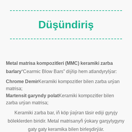
Düşündiriş
Metal matrisa kompozitleri (MMC) keramiki zarba
barlary
“Cearmic Blow Bars” diýlip hem atlandyrylýar:
Chrome Demir
Keramiki kompozitler bilen zarba urýan
matrisa;
Martensit garyndy polat
Keramiki kompozitler bilen
zarba urýan matrisa;
Keramiki zarba bar, iň köp ýaýran täsir ediji gyryjy
böleklerden biridir. Metal matrisanyň ýokary garşylygyny
gaty gaty keramika bilen birleşdirýär.