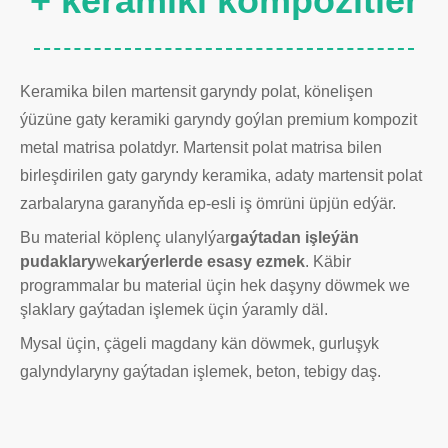
+ keramiki kompozitler
Keramika bilen martensit garyndy polat, könelişen
ýüzüne gaty keramiki garyndy goýlan premium kompozit
metal matrisa polatdyr. Martensit polat matrisa bilen
birleşdirilen gaty garyndy keramika, adaty martensit polat
zarbalaryna garanyňda ep-esli iş ömrüni üpjün edýär.
Bu material köplenç ulanylýar
gaýtadan işleýän
pudaklary
we
karýerlerde esasy ezmek
. Käbir
programmalar bu material üçin hek daşyny döwmek we
şlaklary gaýtadan işlemek üçin ýaramly däl.
Mysal üçin, çägeli magdany kän döwmek, gurluşyk
galyndylaryny gaýtadan işlemek, beton, tebigy daş.