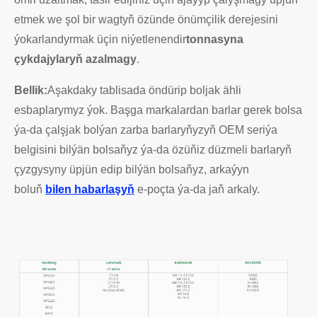
etmek we şol bir wagtyň özünde önümçilik derejesini
ýokarlandyrmak üçin niýetlenendir
tonnasyna
çykdajylaryň azalmagy
.
Bellik:
Aşakdaky tablisada öndürip boljak ähli
esbaplarymyz ýok. Başga markalardan barlar gerek bolsa
ýa-da çalşjak bolýan zarba barlaryňyzyň OEM seriýa
belgisini bilýän bolsaňyz ýa-da özüňiz düzmeli barlaryň
çyzgysyny üpjün edip bilýän bolsaňyz, arkaýyn
boluň
bilen habarlaşyň
e-poçta ýa-da jaň arkaly.