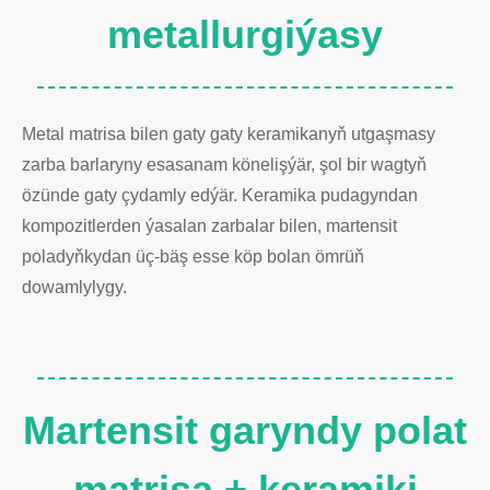
metallurgiýasy
Metal matrisa bilen gaty gaty keramikanyň utgaşmasy
zarba barlaryny esasanam könelişýär, şol bir wagtyň
özünde gaty çydamly edýär. Keramika pudagyndan
kompozitlerden ýasalan zarbalar bilen, martensit
poladyňkydan üç-bäş esse köp bolan ömrüň
dowamlylygy.
Martensit garyndy polat
matrisa + keramiki