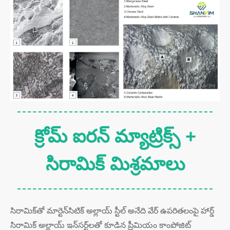
క్రోమ్ ఐరన్ మ్యాట్రిక్స్ +
సిరామిక్ మిశ్రమాలు
సిరామిక్‌తో మార్టెన్‌సిటిక్ అల్లాయ్ స్టీల్ అనేది వేర్ ఉపరితలంపై హార్డ్
సిరామిక్ అల్లాయ్ ఇన్‌సర్ట్‌లతో కూడిన ప్రీమియం కాంపోజిట్