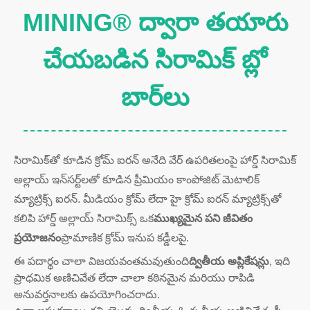
MINING® ద్వారా తయారు
చేయబడిన సిరామిక్ బ్లో
బార్‌లు
సిరామిక్‌తో కూడిన క్రోమ్ ఐరన్ అనేది వేర్ ఉపరితలంపై హార్డ్ సిరామిక్
అల్లాయ్ ఇన్‌సర్ట్‌లతో కూడిన ప్రీమియం కాంపోజిట్ మెటాలిక్
మ్యాట్రిక్స్ ఐరన్. మీడియం క్రోమ్ లేదా హై క్రోమ్ ఐరన్ మ్యాట్రిక్స్‌తో
కలిపి హార్డ్ అల్లాయ్ సిరామిక్స్ ఒక
ముఖ్యమైన పని జీవితం
ప్రయోజనం
ప్రామాణిక క్రోమ్ ఇనుప కడ్డీలపై.
ఈ పదార్థం చాలా విజయవంతమవుతుంది
ద్వితీయ అప్లికేషన్లు
, ఇది
ప్రాధమిక అణిచివేత లేదా చాలా కఠినమైన మరియు రాపిడి
అనువర్తనాలకు ఉపయోగించరాదు.