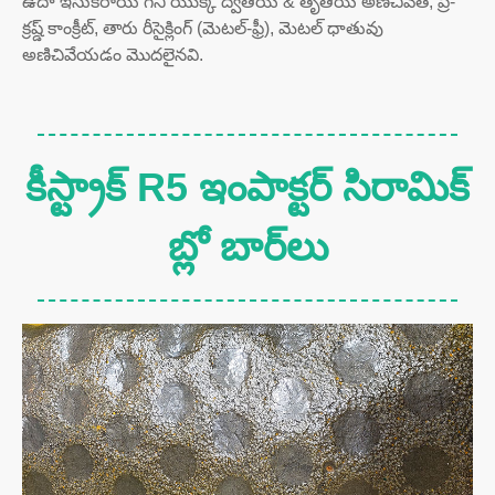
ఉదా ఇసుకరాయి గని యొక్క ద్వితీయ & తృతీయ అణిచివేత, ప్రీ-
క్రష్డ్ కాంక్రీట్, తారు రీసైక్లింగ్ (మెటల్-ఫ్రీ), మెటల్ ధాతువు
అణిచివేయడం మొదలైనవి.
కీస్ట్రాక్ R5 ఇంపాక్టర్ సిరామిక్
బ్లో బార్‌లు