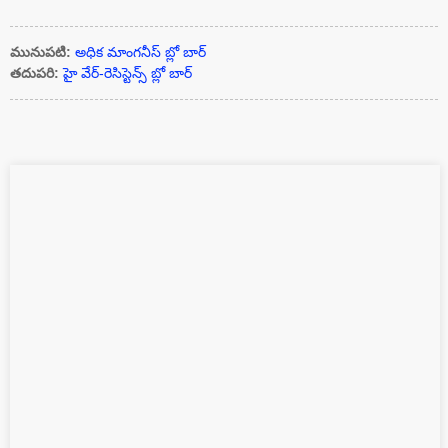
మునుపటి:
అధిక మాంగనీస్ బ్లో బార్
తదుపరి:
హై వేర్-రెసిస్టెన్స్ బ్లో బార్