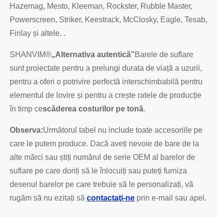
Hazemag, Mesto, Kleeman, Rockster, Rubble Master,
Powerscreen, Striker, Keestrack, McClosky, Eagle, Tesab,
Finlay și altele. .
SHANVIM®
„Alternativa autentică”
Barele de suflare
sunt proiectate pentru a prelungi durata de viață a uzurii,
pentru a oferi o potrivire perfectă interschimbabilă pentru
elementul de lovire și pentru a crește ratele de producție
în timp ce
scăderea costurilor pe tonă
.
Observa:
Următorul tabel nu include toate accesoriile pe
care le putem produce. Dacă aveți nevoie de bare de la
alte mărci sau știți numărul de serie OEM al barelor de
suflare pe care doriți să le înlocuiți sau puteți furniza
desenul barelor pe care trebuie să le personalizați, vă
rugăm să nu ezitați să
contactaţi-ne
prin e-mail sau apel.