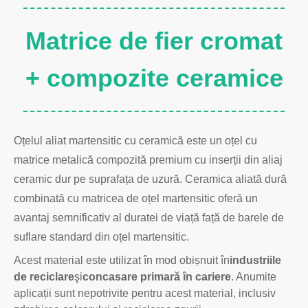
Matrice de fier cromat
+ compozite ceramice
Oțelul aliat martensitic cu ceramică este un oțel cu
matrice metalică compozită premium cu inserții din aliaj
ceramic dur pe suprafața de uzură. Ceramica aliată dură
combinată cu matricea de oțel martensitic oferă un
avantaj semnificativ al duratei de viață față de barele de
suflare standard din oțel martensitic.
Acest material este utilizat în mod obișnuit în
industriile
de reciclare
şi
concasare primară în cariere
. Anumite
aplicații sunt nepotrivite pentru acest material, inclusiv