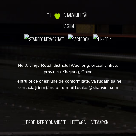
TU
SHANVIMUL TĂU
SĂ ȘTIM
No.3, Jinqu Road, districtul Wucheng, orașul Jinhua,
provincia Zhejiang, China
Pentru orice chestiune de conformitate, vă rugăm să ne
contactați trimițând un e-mail la
sales@shanvim.com
PRODUSE RECOMANDATE
HOT TAGS
SITEMAP.XML