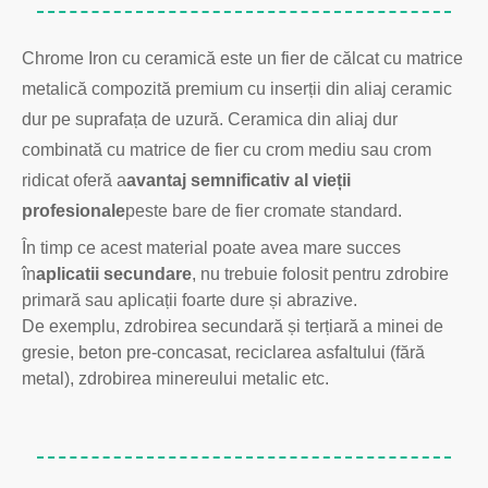
Chrome Iron cu ceramică este un fier de călcat cu matrice
metalică compozită premium cu inserții din aliaj ceramic
dur pe suprafața de uzură. Ceramica din aliaj dur
combinată cu matrice de fier cu crom mediu sau crom
ridicat oferă a
avantaj semnificativ al vieții
profesionale
peste bare de fier cromate standard.
În timp ce acest material poate avea mare succes
în
aplicatii secundare
, nu trebuie folosit pentru zdrobire
primară sau aplicații foarte dure și abrazive.
De exemplu, zdrobirea secundară și terțiară a minei de
gresie, beton pre-concasat, reciclarea asfaltului (fără
metal), zdrobirea minereului metalic etc.