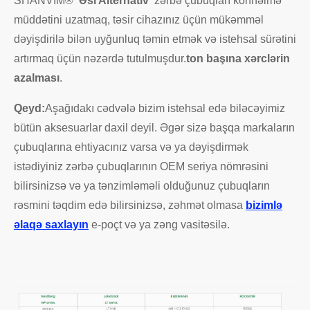
SHANVIM®
"Əsl Alternativ"
zərbə çubuqları köhnəlmə
müddətini uzatmaq, təsir cihazınız üçün mükəmməl
dəyişdirilə bilən uyğunluq təmin etmək və istehsal sürətini
artırmaq üçün nəzərdə tutulmuşdur.
ton başına xərclərin
azalması
.
Qeyd:
Aşağıdakı cədvələ bizim istehsal edə biləcəyimiz
bütün aksesuarlar daxil deyil. Əgər sizə başqa markaların
çubuqlarına ehtiyacınız varsa və ya dəyişdirmək
istədiyiniz zərbə çubuqlarının OEM seriya nömrəsini
bilirsinizsə və ya tənzimləməli olduğunuz çubuqların
rəsmini təqdim edə bilirsinizsə, zəhmət olmasa
bizimlə
əlaqə saxlayın
e-poçt və ya zəng vasitəsilə.