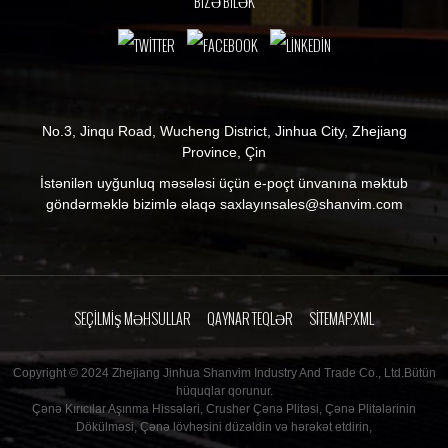
BİZƏ BİLƏK
No.3, Jinqu Road, Wucheng District, Jinhua City, Zhejiang
Province, Çin
İstənilən uyğunluq məsələsi üçün e-poçt ünvanına məktub
göndərməklə bizimlə əlaqə saxlayın
sales@shanvim.com
SEÇILMIŞ MƏHSULLAR
QAYNAR TEQLƏR
SITEMAP.XML
Copyright © 2024 Zhejiang Jinhua Shanvim Industry And Trade Co., Ltd.Bütün
hüquqlar qorunur.
Çənə Kırıcılar Aşınma Hissələri
,
Crusher Çənə Plitəsi
,
Çənə Plitələrinin
Dökülməsi
,
Çənə lövhəsini düzəldin və hərəkət etdirin
,