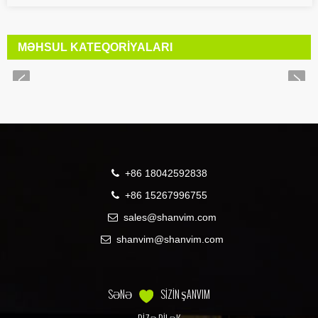
MƏHSUL KATEQORIYALARI
+86 18042592838
+86 15267996755
sales@shanvim.com
shanvim@shanvim.com
SƏNƏ
SİZİN ŞANVIM