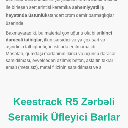
ilə birləşən sərt ərintisi keramika a
əhəmiyyətli iş
həyatında üstünlük
standart xrom dəmir barmaqlıqlar
üzərində.
Baxmayaraq ki, bu material çox uğurlu ola bilər
ikinci
dərəcəli tətbiqlər
, ilkin sarsıdıcı və ya çox sərt və
aşındırıcı tətbiqlər üçün istifadə edilməməlidir.
Məsələn, qumdaşı mədəninin ikinci və üçüncü dərəcəli
sarsıdılması, əvvəlcədən əzilmiş beton, asfaltın təkrar
emalı (metalsız), metal filizinin sarsıdılması və s.
Keestrack R5 Zərbəli
Seramik Üfleyici Barlar