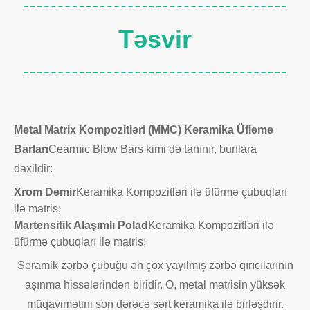
Təsvir
Metal Matrix Kompozitləri (MMC) Keramika Üfleme
Barları
Cearmic Blow Bars kimi də tanınır, bunlara
daxildir:
Xrom Dəmir
Keramika Kompozitləri ilə üfürmə çubuqları
ilə matris;
Martensitik Alaşımlı Polad
Keramika Kompozitləri ilə
üfürmə çubuqları ilə matris;
Seramik zərbə çubuğu ən çox yayılmış zərbə qırıcılarının
aşınma hissələrindən biridir. O, metal matrisin yüksək
müqavimətini son dərəcə sərt keramika ilə birləşdirir.