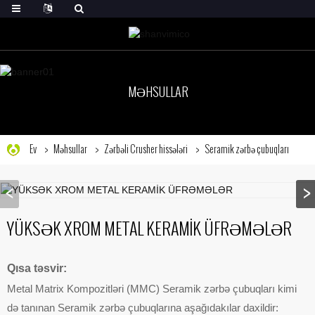
MƏHSULLAR
Ev
Məhsullar
Zərbəli Crusher hissələri
Seramik zərbə çubuqları
YÜKSƏK XROM METAL KERAMİK ÜFRƏMƏLƏR
Qısa təsvir:
Metal Matrix Kompozitləri (MMC) Seramik zərbə çubuqları kimi
də tanınan Seramik zərbə çubuqlarına aşağıdakılar daxildir: