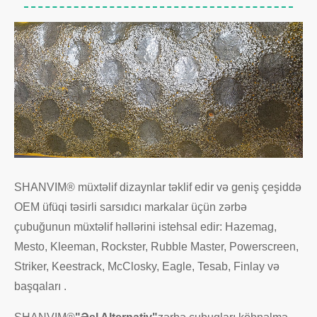
SHANVIM® müxtəlif dizaynlar təklif edir və geniş çeşiddə
OEM üfüqi təsirli sarsıdıcı markalar üçün zərbə
çubuğunun müxtəlif həllərini istehsal edir: Hazemag,
Mesto, Kleeman, Rockster, Rubble Master, Powerscreen,
Striker, Keestrack, McClosky, Eagle, Tesab, Finlay və
başqaları .