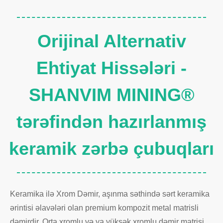
Orijinal Alternativ
Ehtiyat Hissələri -
SHANVIM MINING®
tərəfindən hazırlanmış
keramik zərbə çubuqları
Keramika ilə Xrom Dəmir, aşınma səthində sərt keramika
ərintisi əlavələri olan premium kompozit metal matrisli
dəmirdir. Orta xromlu və ya yüksək xromlu dəmir matrisi