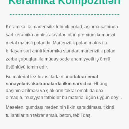
Keramika Kompozitləri
Keramika ilə martensitik lehimli polad, aşınma səthində
sərt keramika ərintisi əlavələri olan premium kompozit
metal matrisli poladdır. Martenzitik polad matris ilə
birləşən sərt ərinti keramika standart martenzitik polad
zərbə çubuqları ilə müqayisədə əhəmiyyətli iş ömrü
üstünlüyü təmin edir.
Bu material tez-tez istifadə olunur
təkrar emal
sənayeləri
və
karxanalarda ilkin sarsıdıcı
. Əhəng
daşının əzilməsi və şlakların təkrar emalı da daxil
olmaqla, müəyyən tətbiqlər bu material üçün uyğun deyil.
Məsələn, qumdaşı mədəninin ilkin sarsıdılması, tikinti
tullantılarının təkrar emalı, beton, təbii daş.