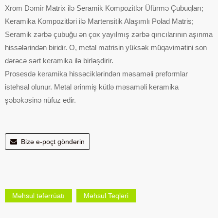
Xrom Dəmir Matrix ilə Seramik Kompozitlər Üfürmə Çubuqları;
Keramika Kompozitləri ilə Martensitik Alaşımlı Polad Matris;
Seramik zərbə çubuğu ən çox yayılmış zərbə qırıcılarının aşınma
hissələrindən biridir. O, metal matrisin yüksək müqavimətini son
dərəcə sərt keramika ilə birləşdirir.
Prosesdə keramika hissəciklərindən məsaməli preformlar
istehsal olunur. Metal ərinmiş kütlə məsaməli keramika
şəbəkəsinə nüfuz edir.
Bizə e-poçt göndərin
Məhsul təfərrüatı
Məhsul Teqləri