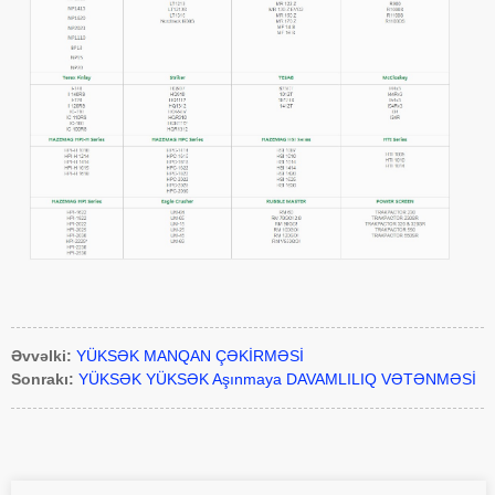
Əvvəlki:
YÜKSƏK MANQAN ÇƏKİRMƏSİ
Sonrakı:
YÜKSƏK YÜKSƏK Aşınmaya DAVAMLILIQ VƏTƏNMƏSİ