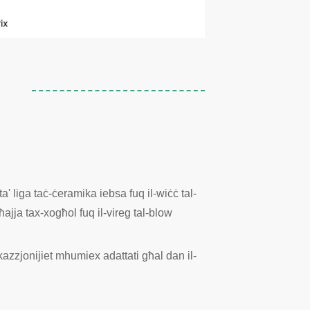
' liga taċ-ċeramika iebsa fuq il-wiċċ tal-
ħajja tax-xogħol fuq il-vireg tal-blow
ikazzjonijiet mhumiex adattati għal dan il-