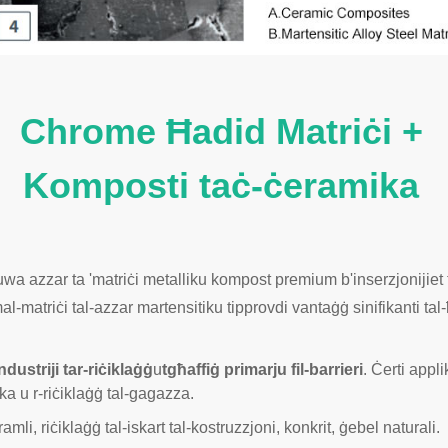
Chrome Ħadid Matriċi +
Komposti taċ-ċeramika
wa azzar ta 'matriċi metalliku kompost premium b'inserzjonijiet ta
al-matriċi tal-azzar martensitiku tipprovdi vantaġġ sinifikanti tal-
ndustriji tar-riċiklaġġ
u
tgħaffiġ primarju fil-barrieri
. Ċerti appl
anka u r-riċiklaġġ tal-gagazza.
amli, riċiklaġġ tal-iskart tal-kostruzzjoni, konkrit, ġebel naturali.