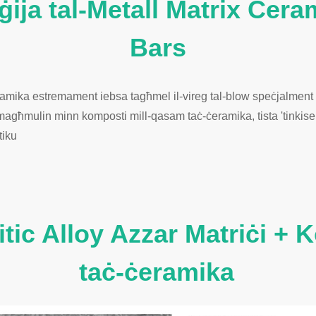
ġija tal-Metall Matrix Cer
Bars
eramika estremament iebsa tagħmel il-vireg tal-blow speċjalment re
magħmulin minn komposti mill-qasam taċ-ċeramika, tista 'tinkiseb ħ
tiku
tic Alloy Azzar Matriċi + 
taċ-ċeramika