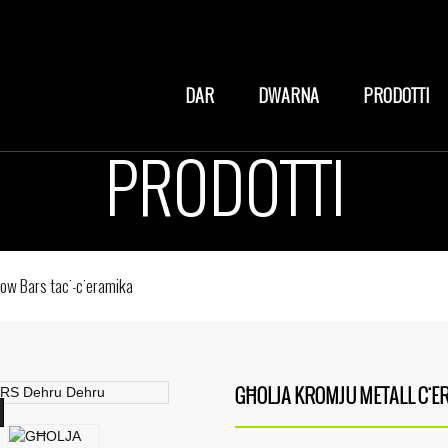
DAR
DWARNA
PRODOTTI
PRODOTTI
low Bars taċ-ċeramika
GĦOLJA KROMJU METALL ĊE