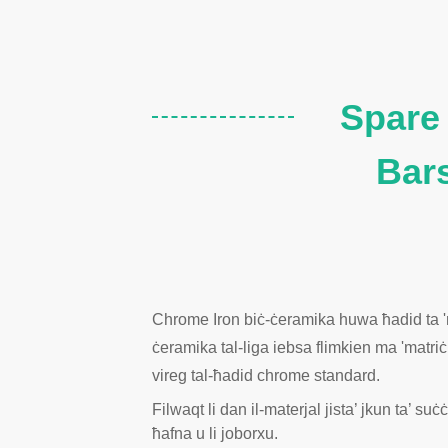
Spare 
Bar
Chrome Iron biċ-ċeramika huwa ħadid ta 'mat
ċeramika tal-liga iebsa flimkien ma 'matriċ
vireg tal-ħadid chrome standard.
Filwaqt li dan il-materjal jista’ jkun ta’ suċ
ħafna u li joborxu.