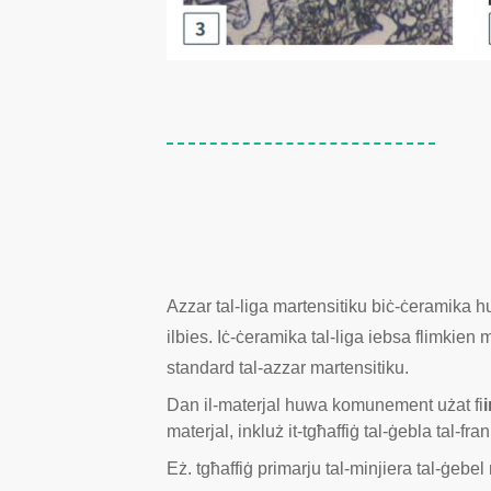
Azzar tal-liga martensitiku biċ-ċeramika hu
ilbies. Iċ-ċeramika tal-liga iebsa flimkien m
standard tal-azzar martensitiku.
Dan il-materjal huwa komunement użat fi
i
materjal, inkluż it-tgħaffiġ tal-ġebla tal-fr
Eż. tgħaffiġ primarju tal-minjiera tal-ġebel r