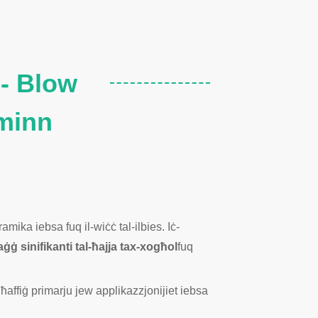
 - Blow
minn
mika iebsa fuq il-wiċċ tal-ilbies. Iċ-
ġġ sinifikanti tal-ħajja tax-xogħol
fuq
ħaffiġ primarju jew applikazzjonijiet iebsa