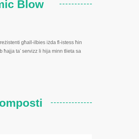
amic Blow
żistenti għall-ilbies iżda fl-istess ħin
ajja ta' servizz li hija minn tlieta sa
Komposti