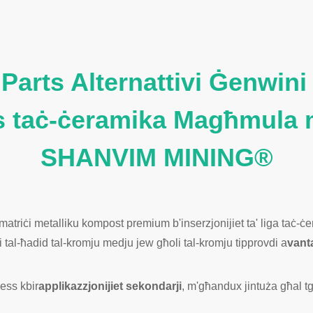
Parts Alternattivi Ġenwini
s taċ-ċeramika Magħmula 
SHANVIM MINING®
riċi metalliku kompost premium b'inserzjonijiet ta' liga taċ-ċera
i tal-ħadid tal-kromju medju jew għoli tal-kromju tipprovdi a
vanta
ċess kbir
applikazzjonijiet sekondarji
, m'għandux jintuża għal tg