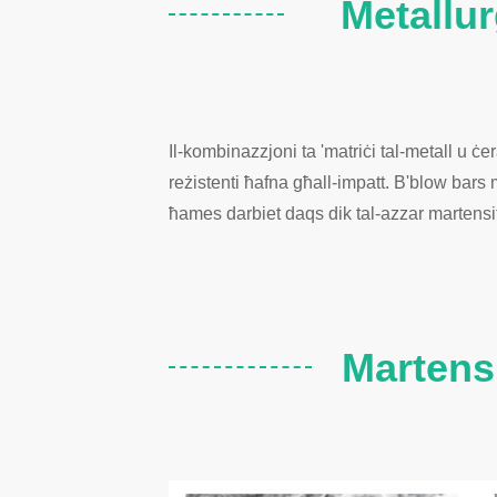
Metallur
Il-kombinazzjoni ta 'matriċi tal-metall u ċ
reżistenti ħafna għall-impatt. B'blow bars 
ħames darbiet daqs dik tal-azzar martensi
Martensi