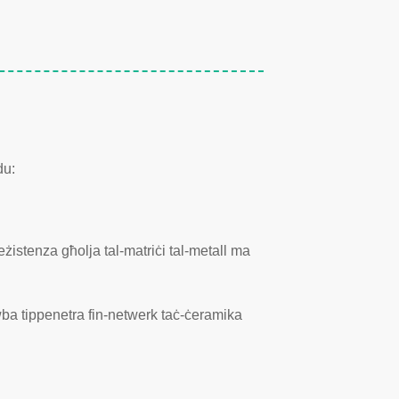
du:
eżistenza għolja tal-matriċi tal-metall ma
wba tippenetra fin-netwerk taċ-ċeramika