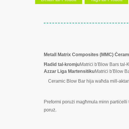
Metall Matrix Composites (MMC) Ċeram
Ħadid tal-kromju
Matriċi b'Blow Bars tal-
Azzar Liga Martensitiku
Matriċi b'Blow B
Ceramic Blow Bar hija waħda mill-aktar pa
Preformi porużi magħmula minn partiċelli 
poruż.