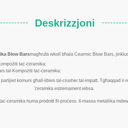
Deskrizzjoni
ika Blow Bars
magħrufa wkoll bħala Cearmic Blow Bars, jinklu
Kompożiti taċ-ċeramika;
ars tal-Kompożiti taċ-ċeramika;
rtijiet komuni għall-ilbies tal-crusher tal-impatt. Tgħaqqad ir-r
'ċeramika estremament iebsa.
taċ-ċeramika huma prodotti fil-proċess. Il-massa metallika mde