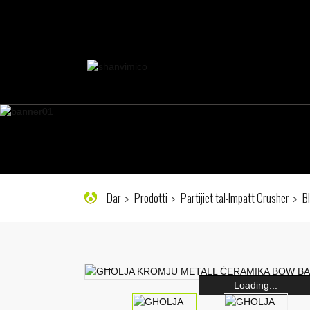
Dar
Prodotti
Partijiet tal-Impatt Crusher
B
Loading...