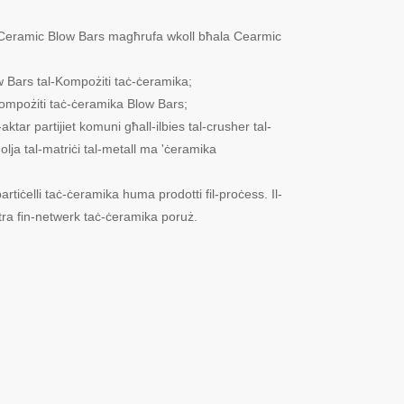
Ceramic Blow Bars magħrufa wkoll bħala Cearmic
w Bars tal-Kompożiti taċ-ċeramika;
'Kompożiti taċ-ċeramika Blow Bars;
tar partijiet komuni għall-ilbies tal-crusher tal-
lja tal-matriċi tal-metall ma 'ċeramika
iċelli taċ-ċeramika huma prodotti fil-proċess. Il-
a fin-netwerk taċ-ċeramika poruż.