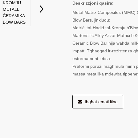
Deskrizzjoni qasira:
Metal Matrix Composites (MMC) 
Blow Bars, jinkludu:
Matriċi tal-Ħadid tal-Kromju b'Blo
Martensitic Alloy Azzar Matriċi b
Ceramic Blow Bar hija waħda mill-ak
impatt. Tgħaqqad ir-reżistenza għo
estremament iebsa.
Preformi porużi magħmula minn part
massa metallika mdewba tippenetr
Ibgħat email lilna