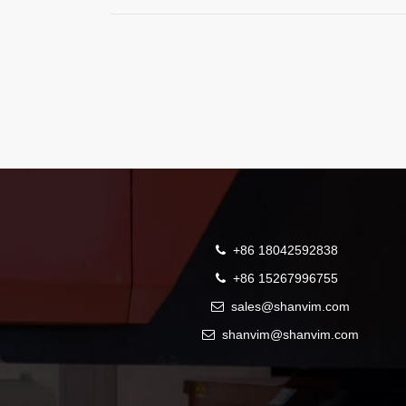
+86 18042592838
+86 15267996755
sales@shanvim.com
shanvim@shanvim.com