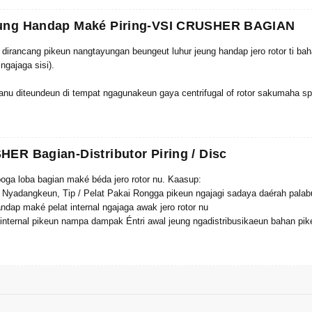
ung Handap Maké Piring-VSI CRUSHER BAGIAN
 dirancang pikeun nangtayungan beungeut luhur jeung handap jero rotor ti ba
gajaga sisi).
nu diteundeun di tempat ngagunakeun gaya centrifugal of rotor sakumaha sp
lat ngageser sahandapeun. Hal ieu ngajadikeun eta gampang pikeun ngarobah 
andap umumna ngagem leuwih ti pelat maké luhur alatan dina utilization ti
atapak salah ngawangun.
ER Bagian-Distributor Piring / Disc
oga loba bagian maké béda jero rotor nu. Kaasup:
s Nyadangkeun, Tip / Pelat Pakai Rongga pikeun ngajagi sadaya daérah palab
ndap maké pelat internal ngajaga awak jero rotor nu
or internal pikeun nampa dampak Éntri awal jeung ngadistribusikaeun bahan pike
eng Feed Eye Ring pikeun nungtun bahanna sacara sentral kana rotor
ernal pikeun ngajaga ranjang batu rotor kabentuk salila operasi