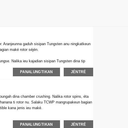
tor. Aranjeunna gaduh sisipan Tungsten anu ningkatkeun
agian maké rotor séjén.
ungse. Nalika ieu kajadian sisipan Tungsten dina tip
ina back-up tip.The deui-up tip ngabogaan sisipan
PANALUNGTIKAN
JÉNTRÉ
mal. Lamun cadangan ieu pegat deui, atawa eta ageman
bungah dina chamber crushing. Nalika rotor spins, éta
éhanana ti rotor nu. Salaku TCWP mangrupakeun bagian
ptible kana jenis ieu maké.
ip rotor pikeun nangtayungan bagian-bagian anu rentan,
PANALUNGTIKAN
JÉNTRÉ
romi. efisiensi rotors.