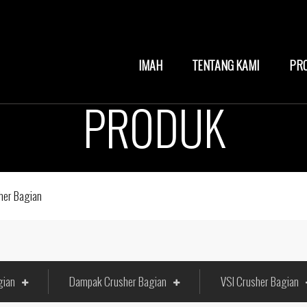
IMAH
TENTANG KAMI
PR
PRODUK
her Bagian
gian
Dampak Crusher Bagian
VSI Crusher Bagian