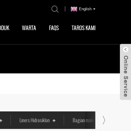
English
ODUK
WARTA
FAQS
TAROS KAMI
Liners Hidrosiklon
Bagian maké séjén