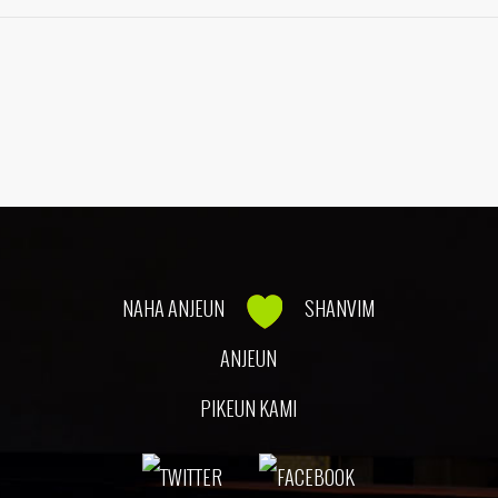
NAHA ANJEUN
SHANVIM
ANJEUN
PIKEUN KAMI