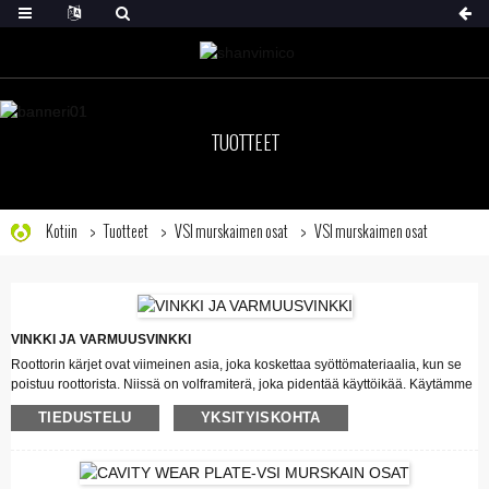
TUOTTEET
Kotiin
Tuotteet
VSI murskaimen osat
VSI murskaimen osat
VINKKI JA VARMUUSVINKKI
Roottorin kärjet ovat viimeinen asia, joka koskettaa syöttömateriaalia, kun se
poistuu roottorista. Niissä on volframiterä, joka pidentää käyttöikää. Käytämme
usein kärkien käyttöikää vertailukohtana muille roottorin kuluville osille.
TIEDUSTELU
YKSITYISKOHTA
Varmistuskärki on suunniteltu suojaamaan roottoria, jos ja kun roottorin kärki
rikkoutuu tai kuluu. Kun näin tapahtuu, roottorin kärjessä oleva volframi-sisäke
on haljennut ja antaa nyt syöttömateriaalin valua tukikärjen volframi-inserttiä