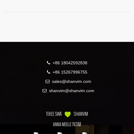
materiaalin jokaiseen porttiin
Syöttöputki ja syöttösilmärengas ohjaavat materiaalin keskelle roottoriin
Sisäiset Trail-levyt, jotka ylläpitävät käytön aikana muodostuneita
roottorikivipetejä
+86 18042592838
+86 15267996755
sales@shanvim.com
shanvim@shanvim.com
TEKEE SINÄ
SHANVIM
ANNA MEILLE TIETÄÄ