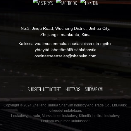
No.3, Jinqu Road, Wucheng District, Jinhua City,
Zhejiangin maakunta, Kiina
Kaikissa vaatimustenmukaisuusasioissa ota meihin
yhteyttä lähettämällä sähköpostia
osoitteeseen
sales@shanvim.com
SUOSITELLUT TUOTTEET
HOT TAGS
SITEMAP.XML
Copyright © 2024 Zhejiang Jinhua Shanvim Industry And Trade Co., Ltd.Kaikki
oikeudet pidätetään.
Leukalevyjen valu
,
Murskaimen leukalevy
,
Kiinnitä ja siirrä leukalevy
,
Leukamurskaimen kulutusosat
,