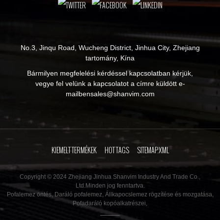
No.3, Jinqu Road, Wucheng District, Jinhua City, Zhejiang
tartomány, Kína
Bármilyen megfelelési kérdéssel kapcsolatban kérjük,
vegye fel velünk a kapcsolatot a címre küldött e-
mailben
sales@shanvim.com
KIEMELT TERMÉKEK
HOT TAGS
SITEMAP.XML
Copyright © 2024 Zhejiang Jinhua Shanvim Industry And Trade Co.,
Ltd.Minden jog fenntartva.
Pofalemez öntés
,
Daráló pofalemez
,
Állkapocslemez rögzítése és mozgatása
,
Pofadaráló kopóalkatrészei
,