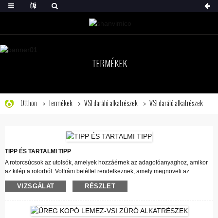
TERMÉKEK
Otthon
Termékek
VSI daráló alkatrészek
VSI daráló alkatrészek
TIPP ÉS TARTALMI TIPP
A rotorcsúcsok az utolsók, amelyek hozzáérnek az adagolóanyaghoz, amikor
az kilép a rotorból. Volfrám betéttel rendelkeznek, amely megnöveli az
élettartamot. Gyakran használjuk a csúcsok élettartamát referenciapontként a
VIZSGÁLAT
RÉSZLET
többi rotor kopóalkatrészhez.
A tartalék csúcsot úgy tervezték, hogy megvédje a rotort, ha és amikor a
rotorcsúcs eltörik vagy elhasználódik. Amikor ez megtörténik, a forgórész