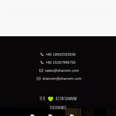
elosztásához az egyes portokhoz
Az adagolócső és az adagolószemgyűrű az anyagot a rotorba központilag
vezeti
Belső nyomlemezek a működés közben kialakult rotor kőágyak fenntartásához
+86 18042592838
+86 15267996755
sales@shanvim.com
shanvim@shanvim.com
TE TE
AZ ÖN SHANVIM
TUDJON MEG