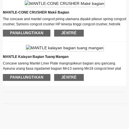
MANTLE-CONE CRUSHER Maké Bagian
The concave and mantel congcot piring utamana dipaké pikeun spring congcot
crusher, Symons congcot crusher HP kinerja tinggi congcot crusher, hidrolik
congcot crusher, Gyratory hidrolik congcot crusher nu eta garapan salaku
PANALUNGTIKAN
JÉNTRÉ
Wear-Tahan Bagian pikeun crusher primér, crusher sekundér atawa crushing
térsiér. mesin di Quarry Plant Cone Crushers.
MANTLE Kalayan Bagian Tuang Mangan
Concave sareng Mantel Liner Plate mangrupikeun bagian anu gancang.
Ayeuna urang tiasa ngadamel bagian Mn13 sareng Mn18 congcot liner plat
ngagem, ogé tiasa ngadamel syarat bahan anu disaluyukeun. Éta awét sareng
PANALUNGTIKAN
JÉNTRÉ
kuat, seueur aplikasi pikeun pabrik agrégat quarry sareng tambang, metalurgi,
bahan konstruksi, industri bahan keramik sareng refractory atanapi diajukeun.
Kami masih fokus dina solusi pangalusna tina baja Bungbulang Matrix keramik
komposit rahang plat ka konsumén sarat husus.