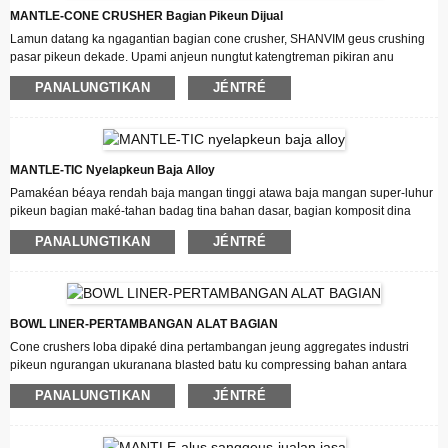
MANTLE-CONE CRUSHER Bagian Pikeun Dijual
Lamun datang ka ngagantian bagian cone crusher, SHANVIM geus crushing
pasar pikeun dekade. Upami anjeun nungtut katengtreman pikiran anu
disayogikeun ku ISO 9001-Certified, pinuh-dijamin sareng ngajamin suku
PANALUNGTIKAN
JÉNTRÉ
cadang panggantian pikeun crusher congcot anjeun, pamilarian anjeun
ditungtungan ku SHANVIM MACHINERY - Panggantian Cone Crusher Parts
SuperStore. SHANVIM manufaktur komponén ngagantian loba crushers brand
sakuliah dunya.
MANTLE-TIC Nyelapkeun Baja Alloy
Pamakéan béaya rendah baja mangan tinggi atawa baja mangan super-luhur
pikeun bagian maké-tahan badag tina bahan dasar, bagian komposit dina
karya maranéhanana inlaid carbide, bimetal komposit maké bagian maké
PANALUNGTIKAN
JÉNTRÉ
permukaan boga résistansi maké alus teuing, non-maké. Topeng boga
plasticity alus teuing jeung dampak kateguhan, ngurangan maké tina matrix
baja mangan tinggi, ku kituna mantel jeung kerung greatly ngaronjat hirup
layanan.
BOWL LINER-PERTAMBANGAN ALAT BAGIAN
Cone crushers loba dipaké dina pertambangan jeung aggregates industri
pikeun ngurangan ukuranana blasted batu ku compressing bahan antara
congcot crusher mantel jeung mangkok liner.
PANALUNGTIKAN
JÉNTRÉ
Mantel nyertakeun sirah congcot pikeun ngajaga tina maké, urang tiasa ningali
éta salaku liner maké kurban anu linggih dina sirah congcot.
Jeung mangkok liner nu ogé katelah congcot crusher kerung, nyaéta kurban