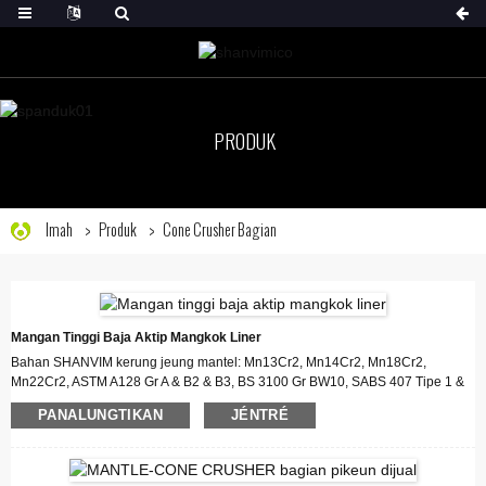
PRODUK
Imah
Produk
Cone Crusher Bagian
Mangan Tinggi Baja Aktip Mangkok Liner
Bahan SHANVIM kerung jeung mantel: Mn13Cr2, Mn14Cr2, Mn18Cr2,
Mn22Cr2, ASTM A128 Gr A & B2 & B3, BS 3100 Gr BW10, SABS 407 Tipe 1 &
2, SABS 407 Tipe 60, GX2, GX2 AST D, SABS 407 Tipe 4, ASTM A128 Gr E,
PANALUNGTIKAN
JÉNTRÉ
SABS 407 Tipe 5
Ngaliwatan prosés perlakuan panas husus sarta Jeung komposisi kimia
husus, SHANVIM congcot mantel & mangkok liner boga hirup layanan 30%
leuwih panjang batan maranéhanana baja mangan tinggi tradisional!