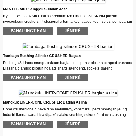
maké liner nu susunan jero pigura luhur pikeun mayungan asesoris luhur
crusher congcot.
MANTLE-Alus Sanggeus-Jualan Jasa
SHANVIM® congcot crusher mantel jeung mangkok liner direkayasa pikeun
Nyatu 13% -22% Mn kualitas premium Mn Liners di SHANVIM pikeun
ngaronjatkeun efisiensi sarta ngurangan biaya ku manjangkeun umur maké
nyocogkeun crushers. Profesional aftermarket nyayogikeun solusi pemecahan
jeung ngaminimalkeun downtime.
sareng pertambangan pikeun industri pertambangan, agrégat sareng daur
PANALUNGTIKAN
JÉNTRÉ
ulang!
SHANVIM nyayogikeun panawaran lengkep, pikeun bagian standar sareng
direkayasa-ka-urutan, mastikeun anjeun gaduh kasadiaan sareng dukungan
anu diperyogikeun. Kami nyayogikeun pilihan anu fleksibel pikeun
ngamankeun suku cadang dina hiji waktos, salaku jasa péngkolan-konci,
Tambaga Bushing-Silinder CRUSHER Bagian
atanapi dimana waé diantarana.
Bushings & Liners mangrupakeun bagian indispensable tina congcot crushers.
Biasana dianggo pikeun ngajagi shafts saendeng, sockets, sareng
countershafts tina ngagem anu disababkeun ku rotasi anu gancang. Cone
PANALUNGTIKAN
JÉNTRÉ
crusher bushings na liners umumna dijieunna tina parunggu jeung baja alloy,
sarta aranjeunna mindeng kudu ngeusi pelumas dina beungeut cai atawa
témbok jero salila pamakéan.
Pamasangan anu teu leres atanapi pamakean bushing & liners congcot
kualitas goréng bakal ngirangan umur jasa bagian konci kusabab jumlah
Mangkuk LINER-CONE CRUSHER Bagian Aslina
panas anu dibangkitkeun nalika operasi. Ku alatan éta, milih bushings congcot
Cone crusher loba dipaké dina metallurgy, konstruksi, pertambangan jeung
crusher kualitas luhur & liners mangrupakeun cara anu pangalusna pikeun
industri lianna, sarta bisa dipaké salaku crushing sekundér atawa crushing
manjangkeun umur mesin jeung ngurangan biaya pangropéa.
térsiér jeung térsiér. Rupa-rupa bagian consumable of hidrolik congcot crusher,
PANALUNGTIKAN
JÉNTRÉ
sanyawa congcot crusher, spring congcot crusher sacara koléktif disebut
congcot asesoris crusher.