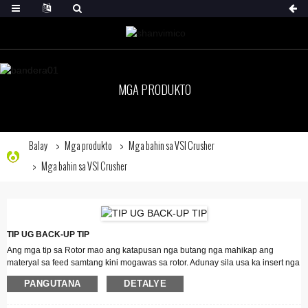
MGA PRODUKTO
Balay
Mga produkto
Mga bahin sa VSI Crusher
Mga bahin sa VSI Crusher
TIP UG BACK-UP TIP
Ang mga tip sa Rotor mao ang katapusan nga butang nga mahikap ang
materyal sa feed samtang kini mogawas sa rotor. Adunay sila usa ka insert nga
Tungsten nga nagpauswag sa kinabuhi sa pagsul-ob. Kanunay namon nga
PANGUTANA
DETALYE
gigamit ang kinabuhi sa mga tip ingon usa ka reference point alang sa ubang
mga bahin sa pagsul-ob sa rotor.