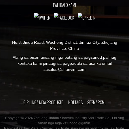
PAHIBALO KAMI
No.3, Jinqu Road, Wucheng District, Jinhua City, Zhejiang
Province, China
Alang sa bisan unsang mga butang sa pagsunod palihug
kontaka kami pinaagi sa pagpadala sa usa ka email
sa
sales@shanvim.com
GIPILI NGA MGA PRODUKTO
HOT TAGS
SITEMAP.XML
Copyright © 2024 Zhejiang Jinhua Shanvim Industry And Trade Co., Ltd.Ang
tanan nga mga katungod gigahin.
Pag-cast sa Jaw Plate
,
Crusher Jaw Plate
,
Pag-ayo ug paglihok sa Jaw Plate
,