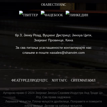
ОБАВЕСТИ НАС
бр.3, Јинку Роад, Вуцхенг Дистрицт, Јинхуа Цити,
Зхејианг Провинце, Кина
За сва питања усаглашености контактирајте нас
слањем е-поште на
sales@shanvim.com
ФЕАТУРЕД ПРОДУЦТС
ХОТ ТАГС
СИТЕМАП.КМЛ
Ауторско право © 2024 Зхејианг Јинхуа Сханвим Индустри Анд Траде Цо.,
Лтд. Сва права задржана.
Лијевање чељусти
,
Плоча чељусти дробилице
,
Поправите и померите
плочу вилице
,
Делови за хабање чељусти
,