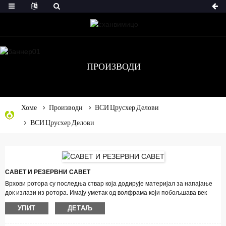
ПРОИЗВОДИ
Хоме
Производи
ВСИ Црусхер Делови
ВСИ Црусхер Делови
САВЕТ И РЕЗЕРВНИ САВЕТ
Врхови ротора су последња ствар која додирује материјал за напајање
док излази из ротора. Имају уметак од волфрама који побољшава век
трајања. Често користимо век трајања врхова као референтну тачку за
УПИТ
ДЕТАЉ
остале делове ротора који се троше.