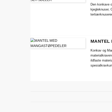
Den konkave og
kjegleknuser, 
tertiærknusere
MANTEL
Konkav og Mant
materialkraven
ildfaste materi
spesialkravku