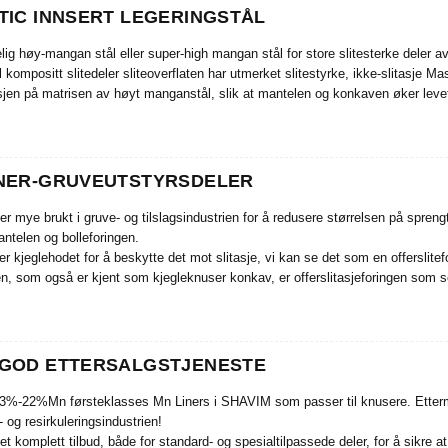
TIC INNSERT LEGERINGSTÅL
ig høy-mangan stål eller super-high mangan stål for store slitesterke deler av
l kompositt slitedeler sliteoverflaten har utmerket slitestyrke, ikke-slitasje 
asjen på matrisen av høyt manganstål, slik at mantelen og konkaven øker levet
NER-GRUVEUTSTYRSDELER
er mye brukt i gruve- og tilslagsindustrien for å redusere størrelsen på spren
ntelen og bolleforingen.
 kjeglehodet for å beskytte det mot slitasje, vi kan se det som en offerslitef
en, som også er kjent som kjegleknuser konkav, er offerslitasjeforingen som s
 til kjegleknuseren.
eknusermantel og bolleforing er konstruert for å forbedre effektiviteten og 
tiden.
GOD ETTERSALGSTJENESTE
3%-22%Mn førsteklasses Mn Liners i SHAVIM som passer til knusere. Etterma
s- og resirkuleringsindustrien!
t komplett tilbud, både for standard- og spesialtilpassede deler, for å sikre at