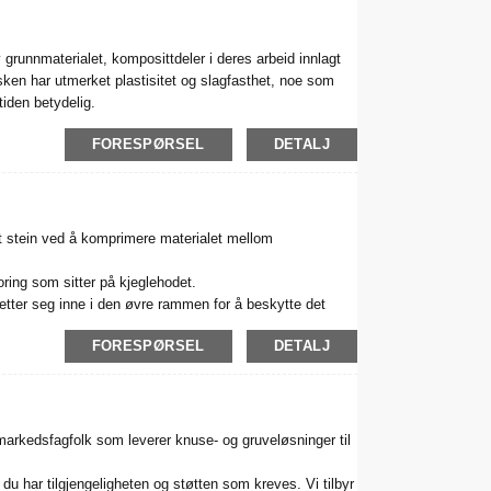
 grunnmaterialet, komposittdeler i deres arbeid innlagt
Masken har utmerket plastisitet og slagfasthet, noe som
iden betydelig.
FORESPØRSEL
DETALJ
gt stein ved å komprimere materialet mellom
oring som sitter på kjeglehodet.
etter seg inne i den øvre rammen for å beskytte det
FORESPØRSEL
DETALJ
redusere kostnadene ved å forlenge levetiden og
rkedsfagfolk som leverer knuse- og gruveløsninger til
 du har tilgjengeligheten og støtten som kreves. Vi tilbyr