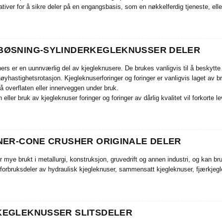
nativer for å sikre deler på en engangsbasis, som en nøkkelferdig tjeneste, ell
ØSNING-SYLINDERKEGLEKNUSSER DELER
ers er en uunnværlig del av kjegleknusere. De brukes vanligvis til å beskytte 
øyhastighetsrotasjon. Kjegleknuserforinger og foringer er vanligvis laget av b
 overflaten eller innerveggen under bruk.
on eller bruk av kjegleknuser foringer og foringer av dårlig kvalitet vil forkorte
som genereres under drift. Derfor er å velge høykvalitets kjegleknuser forin
usere vedlikeholdskostnadene.
NER-CONE CRUSHER ORIGINALE DELER
r mye brukt i metallurgi, konstruksjon, gruvedrift og annen industri, og kan b
 forbruksdeler av hydraulisk kjegleknuser, sammensatt kjegleknuser, fjærkjegl
EGLEKNUSSER SLITSDELER