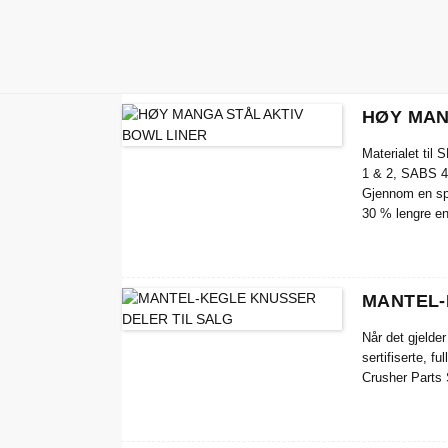
HØY MAN
Materialet ti
1 & 2, SABS 
Gjennom en sp
30 % lengre en
MANTEL-
Når det gjelde
sertifiserte, 
Crusher Parts