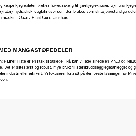
 kappe kjegleplaten brukes hovedsakelig til fjærkjegleknuser, Symons kjegl
Gyratory hydraulisk kjegleknuser som den brukes som slitasjebestandige del
n maskin i Quarry Plant Cone Crushers.
 MED MANGASTØPEDELER
le Liner Plate er en rask slitasjedel. Nå kan vi lage slitedelen Mn13 og Mn18 
e. Det er slitesterkt og robust, mye brukt til steinbruddsaggregatanlegget og 
aler industri eller arkivert. Vi fokuserer fortsatt på den beste løsningen av Mn
nden.