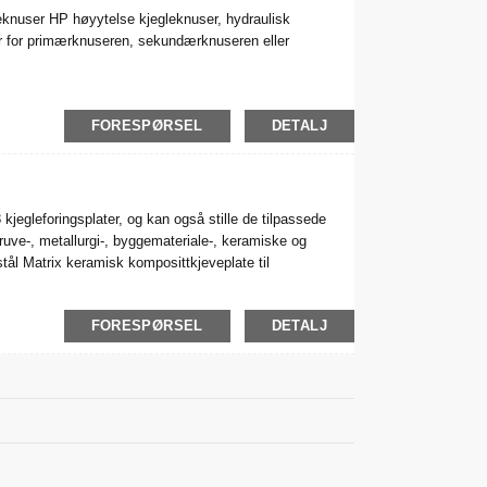
eknuser HP høyytelse kjegleknuser, hydraulisk
er for primærknuseren, sekundærknuseren eller
FORESPØRSEL
DETALJ
kjegleforingsplater, og kan også stille de tilpassede
gruve-, metallurgi-, byggemateriale-, keramiske og
-stål Matrix keramisk komposittkjeveplate til
FORESPØRSEL
DETALJ