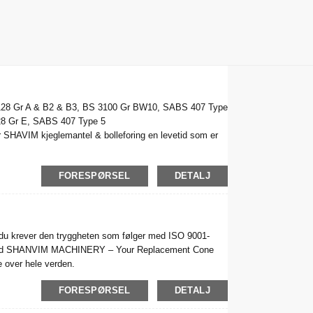
A128 Gr A & B2 & B3, BS 3100 Gr BW10, SABS 407 Type
8 Gr E, SABS 407 Type 5
SHAVIM kjeglemantel & bolleforing en levetid som er
FORESPØRSEL
DETALJ
is du krever den tryggheten som følger med ISO 9001-
søket med SHANVIM MACHINERY – Your Replacement Cone
 over hele verden.
FORESPØRSEL
DETALJ