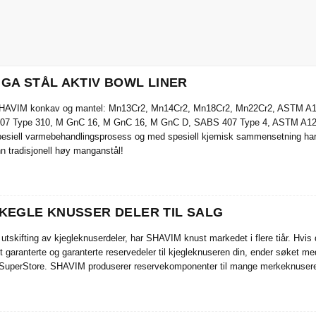
GA STÅL AKTIV BOWL LINER
l SHAVIM konkav og mantel: Mn13Cr2, Mn14Cr2, Mn18Cr2, Mn22Cr2, ASTM 
407 Type 310, M GnC 16, M GnC 16, M GnC D, SABS 407 Type 4, ASTM A12
esiell varmebehandlingsprosess og med spesiell kjemisk sammensetning har 
n tradisjonell høy manganstål!
KEGLE KNUSSER DELER TIL SALG
r utskifting av kjegleknuserdeler, har SHAVIM knust markedet i flere tiår. Hv
fullt garanterte og garanterte reservedeler til kjegleknuseren din, ender 
 SuperStore. SHAVIM produserer reservekomponenter til mange merkeknusere