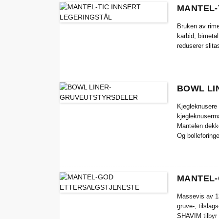
MANTEL-
Bruken av rimel
karbid, bimetal
reduserer slit
BOWL LI
Kjegleknusere 
kjegleknuserma
Mantelen dekker
Og bolleforing
øvre tilbehøret
SHANVIM® kjegl
minimere nede
MANTEL-
Massevis av 1
gruve-, tilslag
SHAVIM tilbyr e