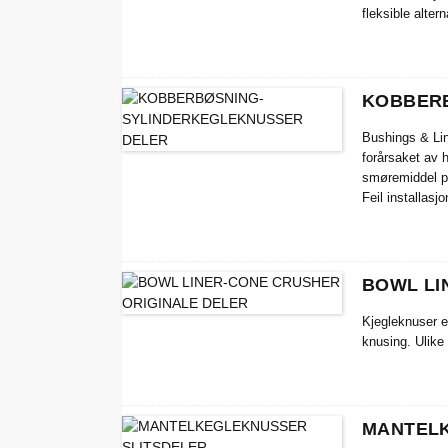
fleksible alter
KOBBERB
Bushings & Lin
forårsaket av h
smøremiddel på
Feil installasj
mengden varme 
levetid og red
BOWL LI
Kjegleknuser e
knusing. Ulike
MANTELK