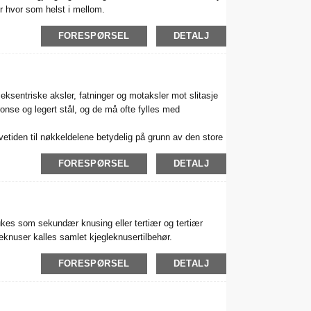
er hvor som helst i mellom.
FORESPØRSEL
DETALJ
eksentriske aksler, fatninger og motaksler mot slitasje
ronse og legert stål, og de må ofte fylles med
 levetiden til nøkkeldelene betydelig på grunn av den store
ger og foringer den beste måten å forlenge maskinens
FORESPØRSEL
DETALJ
rukes som sekundær knusing eller tertiær og tertiær
eknuser kalles samlet kjegleknusertilbehør.
FORESPØRSEL
DETALJ