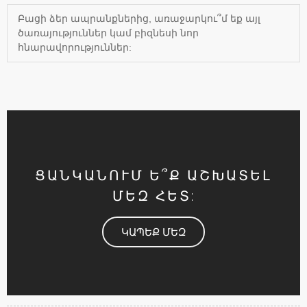
Բացի ձեր ապրանքներից, առաջարկու՞մ եք այլ
ծառայություններ կամ բիզնեսի նոր
հնարավորություններ:
ՑԱՆԿԱՆՈՒՄ Ե՞Ք ԱՇԽԱՏԵԼ
ՄԵԶ ՀԵՏ:
ԿԱՊԵՔ ՄԵԶ