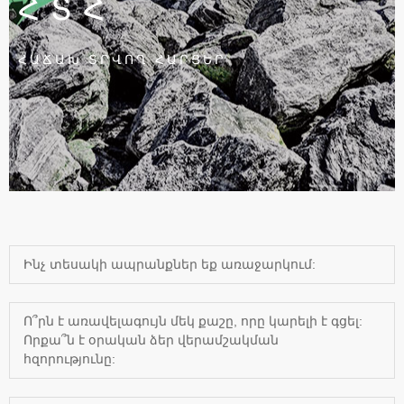
ՀՏՀ
ՀԱՃԱԽ ՏՐՎՈՂ ՀԱՐՑԵՐ
Ինչ տեսակի ապրանքներ եք առաջարկում:
Ո՞րն է առավելագույն մեկ քաշը, որը կարելի է գցել:
Որքա՞ն է օրական ձեր վերամշակման
հզորությունը: