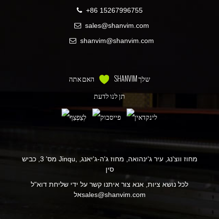
+86 15267996755
sales@shanvim.com
shanvim@shanvim.com
SHANVIM שלך
האם אתה
תן לנו לדעת
מס' 3, כביש Jinqu, מחוז ווצ'נג, עיר ג'ינהואה, מחוז ג'ה-ג'יאנג,
סין
לכל נושא ציות, אנא צור איתנו קשר על ידי שליחת דוא"ל
sales@shanvim.com
אל