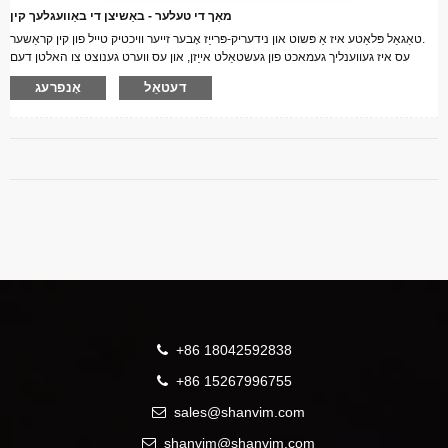
מאַך די טעלער - באַשיצן די באַוועגלעך קין
טאַגאַל פּלאַטע איז אַ פּשוט און נידעריק-פּרייַז אָבער זייער וויכטיק טייל פון קין קראַשער.
עס איז געווענליך געמאכט פון געשטאַלט אייַזן, און עס ווערט גענוצט צו האלטן דעם
אונטערשטן טייל פונעם קין אין פאזיציע, עס דינט אויך אלס זיכערהייט מעקאַניזאַם פארן
דעטאַל
אָנפרעג
גאנצן קין.
אויב עפּעס וואָס די קין קראַשער קען נישט צעטרעטן קומט אין די קראַשינג קאַמער צופאַל
און עס קען נישט פאָרן דורך די קין, די טאַגאַל טעלער וועט צעטרעטן און פאַרמייַדן די
גאנצע מאַשין פון ווייַטער שעדיקן.
+86 18042592838
+86 15267996755
sales@shanvim.com
shanvim@shanvim.com