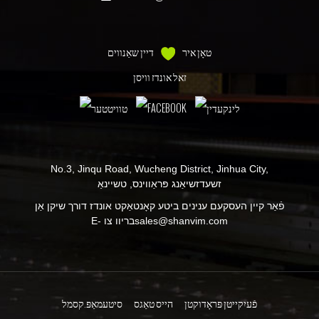
טאָן איר
דיין שאַנווים
זאל אונדז וויסן
No.3, Jinqu Road, Wucheng District, Jinhua City,
זשעדזשיאַנג פּראַווינס, טשיינאַ
פֿאַר קיין העסקעם ענינים ביטע קאָנטאַקט אונדז דורך שיקן אַן
sales@shanvim.com
E- בריוו צו
פֿעיִקייטן פּראָדוקטן
הייס טאַגס
סיטעמאַפּ.קסמל