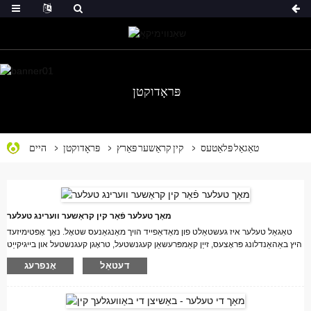
פּראָדוקטן
טאַגאַל פּלאַטעס
קין קראַשער פּאַרץ
פּראָדוקטן
היים
מאַך טעלער פֿאַר קין קראַשער ווערינג טעלער
טאַגאַל טעלער איז געשטאַלט פון מאַדאַפייד הויך מאַנגאַנעס שטאָל. נאָך אָפּטימיזעד
היץ באַהאַנדלונג פּראָצעס, זייַן קאַמפּרעשאַן קעגנשטעל, טראָגן קעגנשטעל און בייגיקייַט
זענען ימפּרוווד אין וועריינג דיגריז, און זייַן דינסט לעבן איז געוואקסן מיט 3-5 מאל, אַזוי צו
דעטאַל
אָנפרעג
רעדוצירן אַפּערייטינג קאָס און פֿאַרבעסערן קונה פּראָדוקט פּראַפיץ.