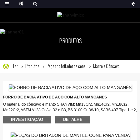
PRODUTOS
Lar
Produtos
Peças do britador de cone
Manto e Côncavo
FORRO DE BACIA ATIVO DE AÇO COM ALTO MANGANÊS
O material do côncavo e manto SHANVIM: Mn13Cr2, Mn14Cr2, Mn18Cr2,
Mn22Cr2, ASTM A128 Gr A e B2 e B3, BS 3100 Gr BW10, SABS 407 Tipo 1 e 2,
SABS 407 Tipo 6, GX 130 MnCr 20.3, ASTM A128 Gr D, SABS 407 Tipo 4,
INVESTIGAÇÃO
DETALHE
ASTM A128 Gr E, SABS 407 Tipo 5
Através de um processo especial de tratamento térmico e com composição
química especial, o manto do cone SHANVIM e o revestimento da tigela têm
uma vida útil 30% maior do que os do aço tradicional com alto teor de