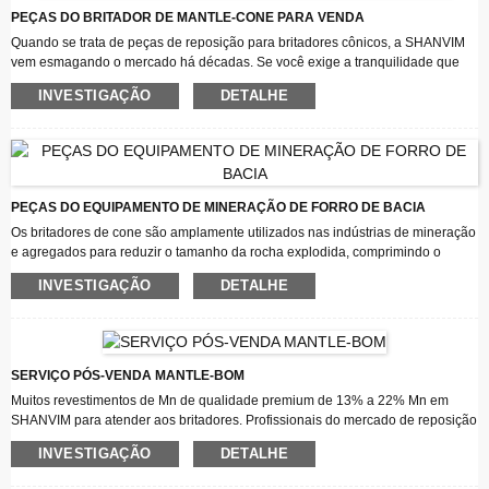
manganês!
PEÇAS DO BRITADOR DE MANTLE-CONE PARA VENDA
Quando se trata de peças de reposição para britadores cônicos, a SHANVIM
vem esmagando o mercado há décadas. Se você exige a tranquilidade que
vem com peças de reposição com certificação ISO 9001, totalmente garantidas
INVESTIGAÇÃO
DETALHE
e garantidas para seu britador de cone, sua busca termina com SHANVIM
MACHINERY - SuperStore de peças de reposição para britador de cone. A
SHANVIM fabrica componentes de reposição para britadores de muitas
marcas em todo o mundo.
PEÇAS DO EQUIPAMENTO DE MINERAÇÃO DE FORRO DE BACIA
Os britadores de cone são amplamente utilizados nas indústrias de mineração
e agregados para reduzir o tamanho da rocha explodida, comprimindo o
material entre o manto do britador de cone e o revestimento do recipiente.
INVESTIGAÇÃO
DETALHE
O manto cobre a cabeça do cone para protegê-la do desgaste; podemos vê-lo
como um revestimento de desgaste sacrificial que fica na cabeça do cone.
E o revestimento da tigela, também conhecido como côncavo do britador de
cone, é o revestimento de desgaste sacrificial que é colocado dentro da
estrutura superior para proteger os acessórios superiores do britador de cone.
SERVIÇO PÓS-VENDA MANTLE-BOM
A manta do britador cônico SHANVIM® e o revestimento do recipiente são
Muitos revestimentos de Mn de qualidade premium de 13% a 22% Mn em
projetados para melhorar a eficiência e reduzir custos, prolongando a vida útil
SHANVIM para atender aos britadores. Profissionais do mercado de reposição
e minimizando o tempo de inatividade.
que fornecem soluções de britagem e mineração para indústrias de
INVESTIGAÇÃO
DETALHE
mineração, agregados e reciclagem!
SHANVIM oferece uma oferta completa, tanto para peças padrão quanto