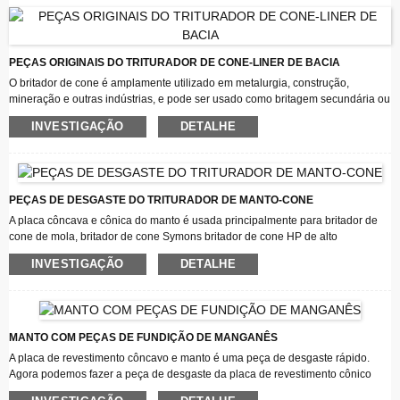
projetadas sob encomenda, garantindo que você tenha a disponibilidade e o
suporte necessários. Oferecemos opções flexíveis para proteger peças uma
única vez, como um serviço pronto para uso ou qualquer outro meio.
PEÇAS ORIGINAIS DO TRITURADOR DE CONE-LINER DE BACIA
O britador de cone é amplamente utilizado em metalurgia, construção,
mineração e outras indústrias, e pode ser usado como britagem secundária ou
britagem terciária e terciária. Várias peças consumíveis de britador de cone
INVESTIGAÇÃO
DETALHE
hidráulico, britador de cone composto e britador de cone de mola são
chamados coletivamente de acessórios do britador de cone.
PEÇAS DE DESGASTE DO TRITURADOR DE MANTO-CONE
A placa côncava e cônica do manto é usada principalmente para britador de
cone de mola, britador de cone Symons britador de cone HP de alto
desempenho, britador de cone hidráulico, britador de cone hidráulico giratório
INVESTIGAÇÃO
DETALHE
que é utilizado como peças resistentes ao desgaste para o britador primário,
britador secundário ou britagem terciária máquina na planta de pedreira
britadores de cone.
MANTO COM PEÇAS DE FUNDIÇÃO DE MANGANÊS
A placa de revestimento côncavo e manto é uma peça de desgaste rápido.
Agora podemos fazer a peça de desgaste da placa de revestimento cônico
Mn13 e Mn18, também podemos fazer os requisitos de materiais