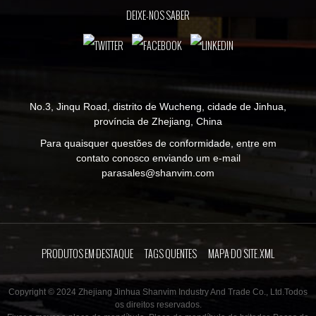
DEIXE-NOS SABER
No.3, Jinqu Road, distrito de Wucheng, cidade de Jinhua,
província de Zhejiang, China
Para quaisquer questões de conformidade, entre em
contato conosco enviando um e-mail
para
sales@shanvim.com
PRODUTOS EM DESTAQUE
TAGS QUENTES
MAPA DO SITE.XML
Copyright © 2024 Zhejiang Jinhua Shanvim Industry And Trade Co., Ltd.Todos
os direitos reservados.